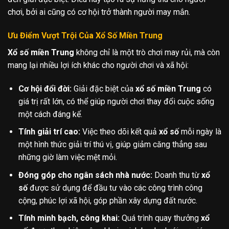
chơi, bởi ai cũng có cơ hội trở thành người may mắn.
Ưu Điểm Vượt Trội Của Xổ Số Miền Trung
Xổ số miền Trung
không chỉ là một trò chơi may rủi, mà còn
mang lại nhiều lợi ích khác cho người chơi và xã hội:
Cơ hội đổi đời:
Giải đặc biệt của
xổ số miền Trung
có
giá trị rất lớn, có thể giúp người chơi thay đổi cuộc sống
một cách đáng kể.
Tính giải trí cao:
Việc theo dõi kết quả
xổ số
mỗi ngày là
một hình thức giải trí thú vị, giúp giảm căng thẳng sau
những giờ làm việc mệt mỏi.
Đóng góp cho ngân sách nhà nước:
Doanh thu từ
xổ
số
được sử dụng để đầu tư vào các công trình công
cộng, phúc lợi xã hội, góp phần xây dựng đất nước.
Tính minh bạch, công khai:
Quá trình quay thưởng
xổ