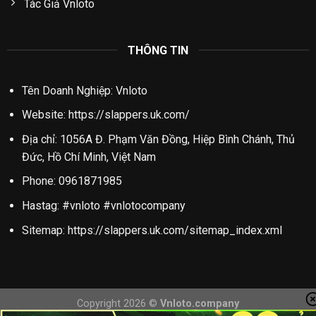
Tác Giả Vnloto
THÔNG TIN
Tên Doanh Nghiệp:
Vnloto
Website:
https://slappers.uk.com/
Địa chỉ: 1056A Đ. Phạm Văn Đồng, Hiệp Bình Chánh, Thủ
Đức, Hồ Chí Minh, Việt Nam
Phone: 0961871985
Hastag:
#vnloto #vnlotocompany
Sitemap:
https://slappers.uk.com/sitemap_index.xml
Copyright 2026 ©
Vnloto.company