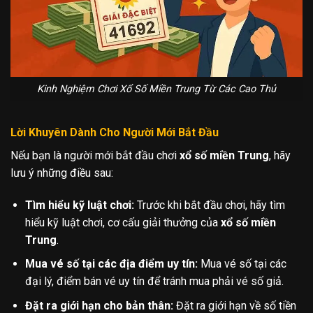
Kinh Nghiệm Chơi Xổ Số Miền Trung Từ Các Cao Thủ
Lời Khuyên Dành Cho Người Mới Bắt Đầu
Nếu bạn là người mới bắt đầu chơi
xổ số miền Trung
, hãy
lưu ý những điều sau:
Tìm hiểu kỹ luật chơi:
Trước khi bắt đầu chơi, hãy tìm
hiểu kỹ luật chơi, cơ cấu giải thưởng của
xổ số miền
Trung
.
Mua vé số tại các địa điểm uy tín:
Mua vé số tại các
đại lý, điểm bán vé uy tín để tránh mua phải vé số giả.
Đặt ra giới hạn cho bản thân:
Đặt ra giới hạn về số tiền