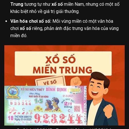
Trung
tương tự như
xổ số
miền Nam, nhưng có một số
khác biệt nhỏ về giá trị giải thưởng.
Văn hóa chơi xổ số:
Mỗi vùng miền có một văn hóa
chơi
xổ số
riêng, phản ánh đặc trưng văn hóa của vùng
miền đó.