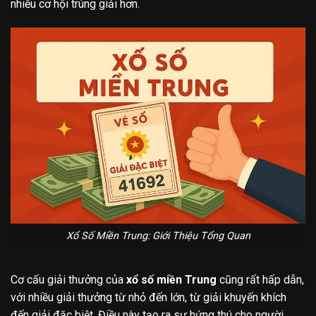
nhiều cơ hội trúng giải hơn.
Xổ Số Miền Trung: Giới Thiệu Tổng Quan
Cơ cấu giải thưởng của
xổ số miền Trung
cũng rất hấp dẫn,
với nhiều giải thưởng từ nhỏ đến lớn, từ giải khuyến khích
đến giải đặc biệt. Điều này tạo ra sự hứng thú cho người