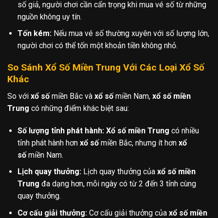
số giả, người chơi cần cẩn trọng khi mua vé số từ những
nguồn không uy tín.
Tốn kém:
Nếu mua vé số thường xuyên với số lượng lớn,
người chơi có thể tốn một khoản tiền không nhỏ.
So Sánh Xổ Số Miền Trung Với Các Loại Xổ Số
Khác
So với
xổ số
miền Bắc và
xổ số
miền Nam,
xổ số miền
Trung
có những điểm khác biệt sau:
Số lượng tỉnh phát hành:
Xổ số miền Trung
có nhiều
tỉnh phát hành hơn
xổ số
miền Bắc, nhưng ít hơn
xổ
số
miền Nam.
Lịch quay thưởng:
Lịch quay thưởng của
xổ số miền
Trung
đa dạng hơn, mỗi ngày có từ 2 đến 3 tỉnh cùng
quay thưởng.
Cơ cấu giải thưởng:
Cơ cấu giải thưởng của
xổ số miền