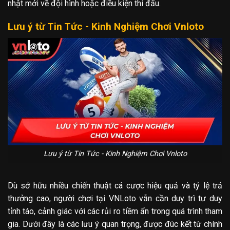
nhật mới về đội hình hoặc điều kiện thi đấu.
Lưu ý từ Tin Tức - Kinh Nghiệm Chơi Vnloto
Lưu ý từ Tin Tức - Kinh Nghiệm Chơi Vnloto
Dù sở hữu nhiều chiến thuật cá cược hiệu quả và tỷ lệ trả
thưởng cao, người chơi tại VNLoto vẫn cần duy trì tư duy
tỉnh táo, cảnh giác với các rủi ro tiềm ẩn trong quá trình tham
gia. Dưới đây là các lưu ý quan trọng, được đúc kết từ chính