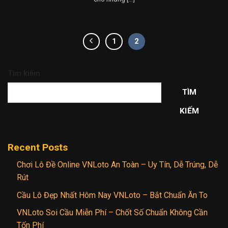
1
2
Tìm kiếm
TÌM
KIẾM
Recent Posts
Chơi Lô Đề Online VNLoto An Toàn – Uy Tín, Dễ Trúng, Dễ
Rút
Cầu Lô Đẹp Nhất Hôm Nay VNLoto – Bắt Chuẩn Ăn To
VNLoto Soi Cầu Miễn Phí – Chốt Số Chuẩn Không Cần
Tốn Phí