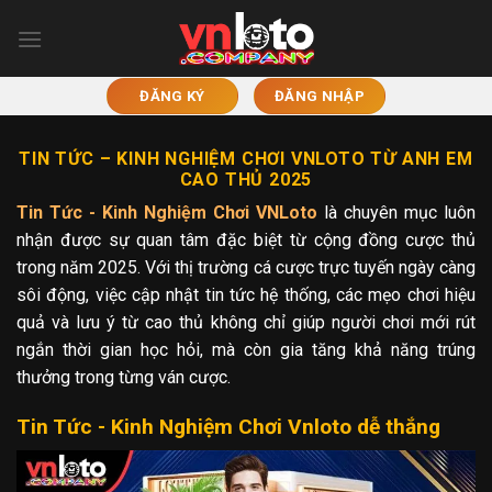
Bỏ
qua
nội
dung
ĐĂNG KÝ
ĐĂNG NHẬP
TIN TỨC – KINH NGHIỆM CHƠI VNLOTO TỪ ANH EM
CAO THỦ 2025
Tin Tức - Kinh Nghiệm Chơi VNLoto
là chuyên mục luôn
nhận được sự quan tâm đặc biệt từ cộng đồng cược thủ
trong năm 2025. Với thị trường cá cược trực tuyến ngày càng
sôi động, việc cập nhật tin tức hệ thống, các mẹo chơi hiệu
quả và lưu ý từ cao thủ không chỉ giúp người chơi mới rút
ngắn thời gian học hỏi, mà còn gia tăng khả năng trúng
thưởng trong từng ván cược.
Tin Tức - Kinh Nghiệm Chơi Vnloto dễ thắng