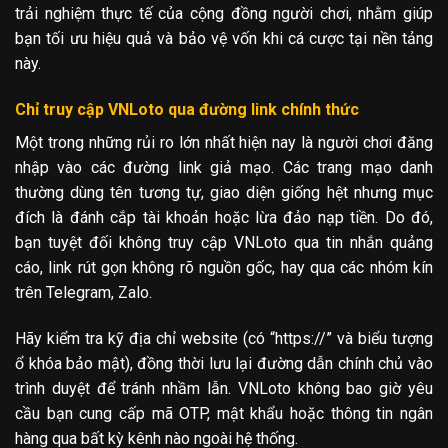
trải nghiệm thực tế của cộng đồng người chơi, nhằm giúp
bạn tối ưu hiệu quả và bảo vệ vốn khi cá cược tại nền tảng
này.
Chỉ truy cập VNLoto qua đường link chính thức
Một trong những rủi ro lớn nhất hiện nay là người chơi đăng
nhập vào các đường link giả mạo. Các trang mạo danh
thường dùng tên tương tự, giao diện giống hệt nhưng mục
đích là đánh cắp tài khoản hoặc lừa đảo nạp tiền. Do đó,
bạn tuyệt đối không truy cập VNLoto qua tin nhắn quảng
cáo, link rút gọn không rõ nguồn gốc, hay qua các nhóm kín
trên Telegram, Zalo.
Hãy kiểm tra kỹ địa chỉ website (có “https://” và biểu tượng
ổ khóa bảo mật), đồng thời lưu lại đường dẫn chính chủ vào
trình duyệt để tránh nhầm lẫn. VNLoto không bao giờ yêu
cầu bạn cung cấp mã OTP, mật khẩu hoặc thông tin ngân
hàng qua bất kỳ kênh nào ngoài hệ thống.