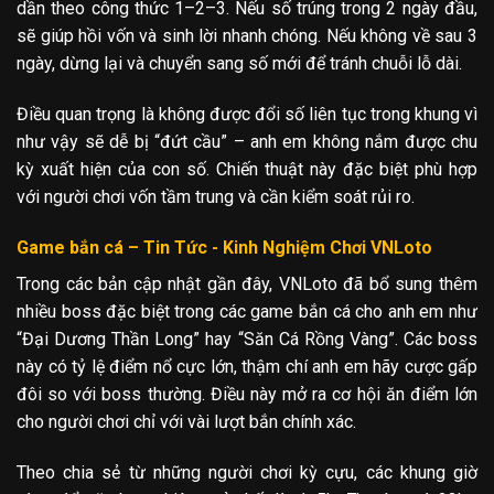
dần theo công thức 1–2–3. Nếu số trúng trong 2 ngày đầu,
sẽ giúp hồi vốn và sinh lời nhanh chóng. Nếu không về sau 3
ngày, dừng lại và chuyển sang số mới để tránh chuỗi lỗ dài.
Điều quan trọng là không được đổi số liên tục trong khung vì
như vậy sẽ dễ bị “đứt cầu” – anh em không nắm được chu
kỳ xuất hiện của con số. Chiến thuật này đặc biệt phù hợp
với người chơi vốn tầm trung và cần kiểm soát rủi ro.
Game bắn cá – Tin Tức - Kinh Nghiệm Chơi VNLoto
Trong các bản cập nhật gần đây, VNLoto đã bổ sung thêm
nhiều boss đặc biệt trong các game bắn cá cho anh em như
“Đại Dương Thần Long” hay “Săn Cá Rồng Vàng”. Các boss
này có tỷ lệ điểm nổ cực lớn, thậm chí anh em hãy cược gấp
đôi so với boss thường. Điều này mở ra cơ hội ăn điểm lớn
cho người chơi chỉ với vài lượt bắn chính xác.
Theo chia sẻ từ những người chơi kỳ cựu, các khung giờ