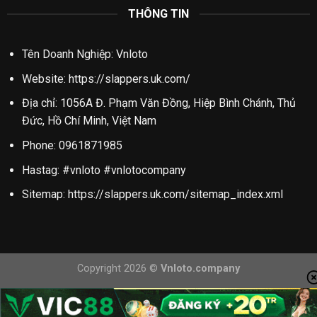
THÔNG TIN
Tên Doanh Nghiệp:
Vnloto
Website:
https://slappers.uk.com/
Địa chỉ: 1056A Đ. Phạm Văn Đồng, Hiệp Bình Chánh, Thủ
Đức, Hồ Chí Minh, Việt Nam
Phone: 0961871985
Hastag:
#vnloto #vnlotocompany
Sitemap:
https://slappers.uk.com/sitemap_index.xml
Copyright 2026 ©
Vnloto.company