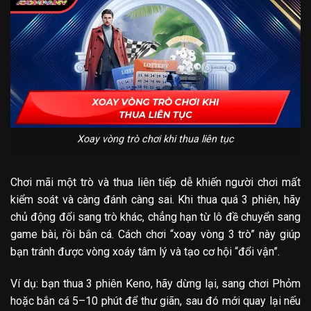
Xoay vòng trò chơi khi thua liên tục
Chơi mãi một trò và thua liên tiếp dễ khiến người chơi mất
kiểm soát và càng đánh càng sai. Khi thua quá 3 phiên, hãy
chủ động đổi sang trò khác, chẳng hạn từ lô đề chuyển sang
game bài, rồi bắn cá. Cách chơi “xoay vòng 3 trò” này giúp
bạn tránh được vòng xoáy tâm lý và tạo cơ hội “đổi vận”.
Ví dụ: bạn thua 3 phiên Keno, hãy dừng lại, sang chơi Phỏm
hoặc bắn cá 5–10 phút để thư giãn, sau đó mới quay lại nếu